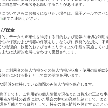
者に同意書への署名をお願いすることがあります。
拠についてさらにお知りになりたい場合は、電子メールでスペ
om
までご連絡ください。
よび保全
目的、データの正確性を維持する目的および情報の適切な利用
密性の保護および情報の保護をし、ならびに偶発的な損失、不
切な物理的、技術的およびセキュリティ上の手続を実施してい
的または技術的進展に合わせて更新されます。
は、ご利用者の個人情報をその個人情報が収集・使用の目的に
報保存における指針として次の基準を用います。
な関係を維持している期間のみ個人情報を保存します。
終了しても、ご利用者の個人情報が現在または将来の正当な事
用者が弊社の役職に就いた場合の弊社の業務記録として、また
護を可能とする目的として、特定の個人情報を保存することが