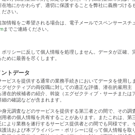
所在地にかかわらず、適切に保護することを弊社に義務づける
ください。
追加情報をご希望される場合は、電子メールでスペンサースチ
om
までご連絡ください。
・ポリシーに反して個人情報を処理しません。データが正確、
るために最善を尽くします。
メントデータ
サービスを提供する通常の業務手続きにおいてデータを使用し
エグゼクティブの両役職に対しての適正な評価、潜在的雇用主
る潜在的候補者の紹介、斡旋（エグゼクティブ・サーチまたは
詳細の確認などが含まれます。
や身元調査などのサービスを提供する第三者との間で、その調
利用者の個人情報を共有することがあります。またこれは、第
託により業務を遂行するサービス提供者との間でも同様です。
保護法および本プライバシー・ポリシーに従って個人情報を取