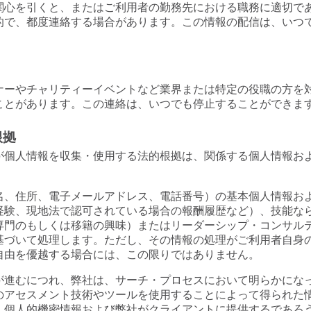
関心を引くと、またはご利用者の勤務先における職務に適切で
的で、都度連絡する場合があります。この情報の配信は、いつ
ナーやチャリティーイベントなど業界または特定の役職の方を
ことがあります。この連絡は、いつでも停止することができま
根拠
が個人情報を収集・使用する法的根拠は、関係する個人情報お
名、住所、電子メールアドレス、電話番号）の基本個人情報お
経験、現地法で認可されている場合の報酬履歴など）、技能な
専門のもしくは移籍の興味）またはリーダーシップ・コンサル
基づいて処理します。ただし、その情報の処理がご利用者自身
自由を優越する場合には、この限りではありません。
が進むにつれ、弊社は、サーチ・プロセスにおいて明らかにな
のアセスメント技術やツールを使用することによって得られた
）個人的機密情報および弊社がクライアントに提供するであろ