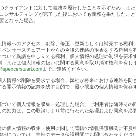
つクライアントに対して義務を履行したことを示すため、また
コンサルティングが完了した後においても義務を果たしたこと
要となった場合。
人情報へのアクセス、削除、修正、更新もしくは補完する権利
スペンサースチュアートからの今後の連絡の拒否をする権利を
について異議を申し立てる権利、個人情報の処理の制限を要求
利、または個人情報の扱いに関する同意を取り消す権利を有し
@spencerstuart.com
までご連絡ください。
個人情報の削除を要求する場合、弊社が将来における連絡を防
する開示情報の記録を残す目的で、最小限度の個人情報を保存
基づいて個人情報を収集・処理した場合、ご利用者は随時その
しの効力は、この取消しより前に行われた処理および同意を必
社の個人情報の収集・使用に関して管轄の情報保護機関に不服
詳細については、管轄のデータ保護機関にお問い合わせくださ