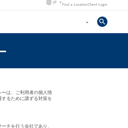
JP
Find a Location
Client Login
ー
シーは、ご利用者の個人情
護するために講ずる対策を
サーチを行う会社であり、