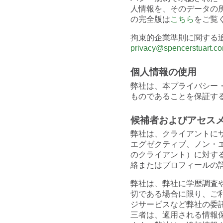
人情報を、そのデータの
の完全版は
こちら
をご覧
拘束的企業準則に関する
privacy@spencerstuart.c
個人情報の使用
弊社は、本プライバシー
ものであることを保証す
候補者およびアセス
弊社は、クライアントに
エグゼクティブ、ノン・
のクライアント）に対す
絡またはプロフィールの
弊社は、弊社に学歴調査
切である場合に限り、ご
ジサービスなど弊社の委
三者は、適用される情報