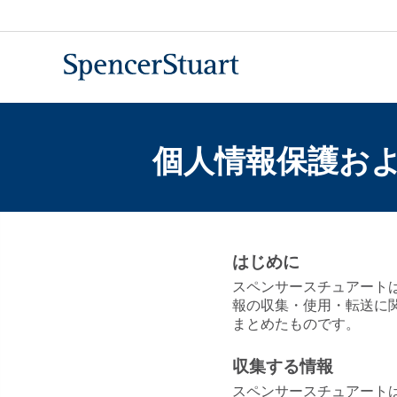
Skip
to
Main
Content
個人情報保護お
はじめに
スペンサースチュアート
報の収集・使用・転送に
まとめたものです。
収集する情報
スペンサースチュアート