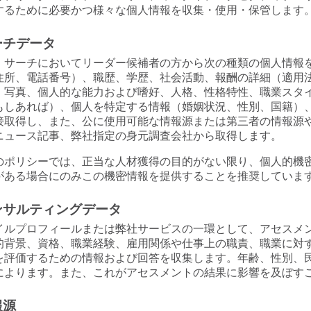
するために必要かつ様々な個人情報を収集・使用・保管します
ーチデータ
・サーチにおいてリーダー候補者の方から次の種類の個人情報
住所、電話番号）、職歴、学歴、社会活動、報酬の詳細（適用
、写真、個人的な能力および嗜好、人格、性格特性、職業スタ
もしあれば）、個人を特定する情報（婚姻状況、性別、国籍）
接取得し、また、公に使用可能な情報源または第三者の情報源
ニュース記事、弊社指定の身元調査会社から取得します。
のポリシーでは、正当な人材獲得の目的がない限り、個人的機
がある場合にのみこの機密情報を提供することを推奨していま
ンサルティングデータ
イルプロフィールまたは弊社サービスの一環として、アセスメ
的背景、資格、職業経験、雇用関係や仕事上の職責、職業に対
を評価するための情報および回答を収集します。年齢、性別、
によります。また、これがアセスメントの結果に影響を及ぼす
報源