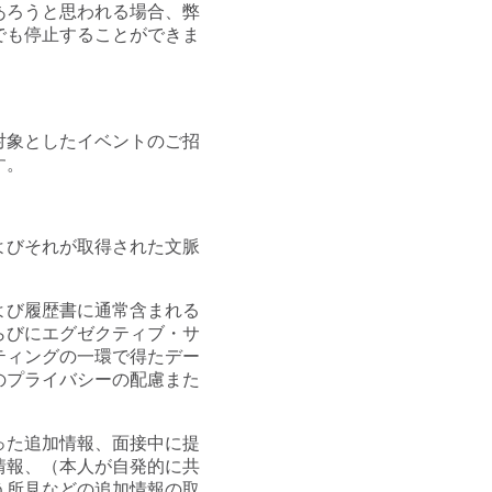
あろうと思われる場合、弊
でも停止することができま
対象としたイベントのご招
す。
よびそれが取得された文脈
よび履歴書に通常含まれる
らびにエグゼクティブ・サ
ティングの一環で得たデー
のプライバシーの配慮また
った追加情報、面接中に提
情報、（本人が自発的に共
う所見などの追加情報の取