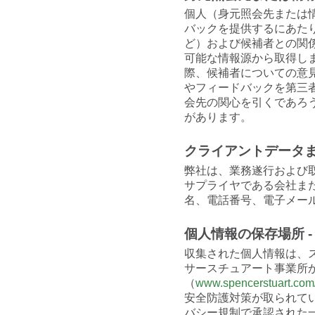
個人（身元照会先または
バックを提供するにあた
ど）および候補者との関
可能な情報源から取得し
際、候補者についての意
やフィードバックを第三
会先の関心を引くであろ
があります。
クライアントデータ
弊社は、業務遂行および
サプライヤである会社ま
名、電話番号、電子メー
個人情報の保存場所 -
収集された個人情報は、
サースチュアート事業所
（
www.spencerstuart.com/
安全防護対策が取られて
バシー規制で承認された