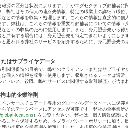
情報源の区分は状況によります。）がエグゼクティブ候補者に
り、弊社はその個人の連絡先情報、特定の職業上の詳細（職位
係などの情報を収集・処理します。これらの情報は直接的に個
ます。弊社は、これらの情報を重要な候補者についての情報（
見など）の収集のために使用します。また、身元照会先から得
者と共有する場合には、身元照会先を特定できないようにしま
うと思われる弊社のサービスを紹介するために、身元照会先の
またはサプライヤデータ
取引関係促進の目的で、弊社のクライアントまたはサプライヤ
たは個人の情報を収集・使用します。収集されるデータは通常
ルアドレス、役職、弊社サービスに関係する取引履歴）が含ま
 拘束的企業準則
スペンサースチュアート専用のグローバルデータベースに保存
からそのデータベースにアクセスが可能です。弊社の全事業所
global-locations
）をご覧ください。弊社は、個人情報保護に
いることを保証するため、本プライバシー・ポリシーに加え、欧
一連の拘束的企業準則を策定しました。本拘束的企業準則は、