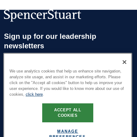
Sign up for our leadership
newsletters
Sign up for the newsletters that interest you and receive our
latest leadership research and insights.
We use analytics cookies that help us enhance site navigation,
analyze site usage, and assist in our marketing efforts. Please
click on the "Accept all cookies" button to help us improve your
SUBSCRIBE
user experience. If you would like to know more about our use of
cookies,
click here
.
ACCEPT ALL
Terms & Conditions
COOKIES
Privacy Policy
MANAGE
Cookie Policy
PREFERENCES