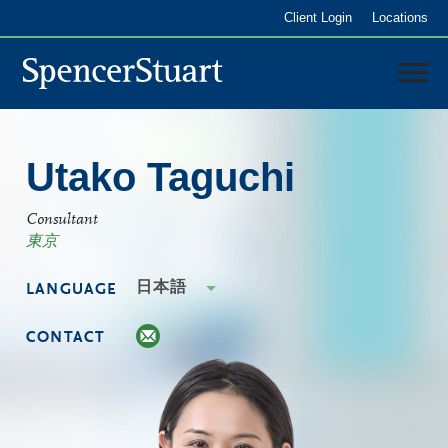
Skip
Client Login
Locations
to
Main
Content
日本
Utako Taguchi
サービス内容
コンサルタント
Consultant
東京
日本語
LANGUAGE
CONTACT