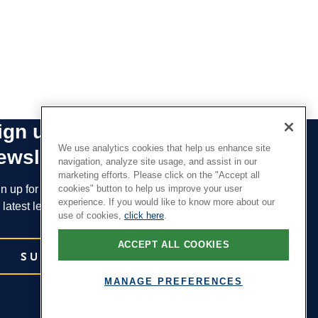
ign up for our leadership
We use analytics cookies that help us enhance site
ewsletters
navigation, analyze site usage, and assist in our
marketing efforts. Please click on the "Accept all
cookies" button to help us improve your user
n up for the newsletters that interest you and receive
experience. If you would like to know more about our
 latest leadership research and insights.
use of cookies,
click here
.
ACCEPT ALL COOKIES
SUBSCRIBE
MANAGE PREFERENCES