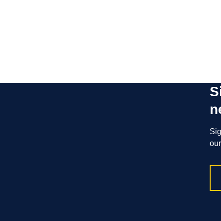
S
n
Sig
our