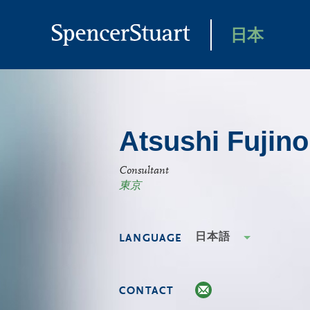
Skip
to
日本
Main
Content
Atsushi Fujino
Consultant
東京
日本語
LANGUAGE
CONTACT