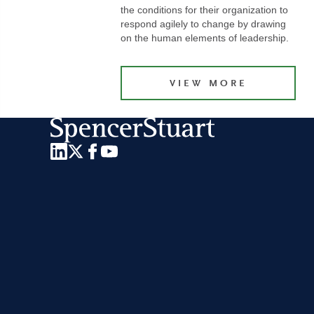
the conditions for their organization to
respond agilely to change by drawing
on the human elements of leadership.
VIEW MORE