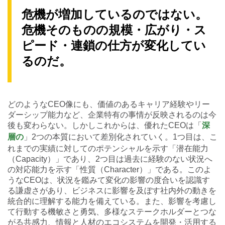
危機が増加しているのではない。
危機そのものの規模・広がり・ス
ピード・連鎖の仕方が変化してい
るのだ。
どのようなCEO像にも、価値のあるキャリア経験やリー
ダーシップ能力など、企業特有の事情が反映されるのは今
後も変わらない。しかしこれからは、優れたCEOは「
深
」2つの本質において差別化されていく。1つ目は、こ
層の
れまでの実績に対してのポテンシャルを示す「潜在能力
（Capacity）」であり、2つ目は過去に経験のない状況へ
の対応能力を示す「性質（Character）」である。このよ
うなCEOは、状況を鑑みて変化の影響の度合いを認識す
る謙虚さがあり、ビジネスに影響を及ぼす社内外の動きを
統合的に理解する能力を備えている。また、影響を考慮し
て行動する機敏さと勇気、多様なステークホルダーとつな
がる共感力、情報と人材のエコシステムを開発・活用する