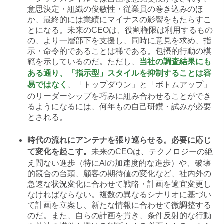
意思決定・組織の俊敏性・従業員の巻き込みのほ
か、最終的には業績にマイナスの影響をもたらすこ
とになる。未来のCEOは、役割権限は利用するもの
の、より一層部下を支援し、同時に意見を求め、指
示・命令的であることは稀である。包摂的行動の模
範を示しているのだ。ただし、
当社の調査結果にも
ある通り、「指示型」スタイルを抑制することは容
、「トップダウン」と「ボトムアップ」
易ではなく
のリーダーシップを巧みに組み合わせることができ
るようになるには、何年もの自己研鑽・試みが必要
とされる。
時代の流れにアンテナを張り巡らせる。必要に応じ
未来のCEOは、テクノロジーの絶
て変化を起こす。
え間ない進歩（特にAIの加速度的な進歩）や、破壊
的競合の台頭、顧客の期待値の変化など、社内外の
急速な状況変化に合わせて戦略・計画を適宜変更し
なければならない。複数の異なるシナリオに基づい
て計画を立案し、新たな情報に合わせて微調整する
のだ。また、自らの計画を貫き、条件反射的な行動