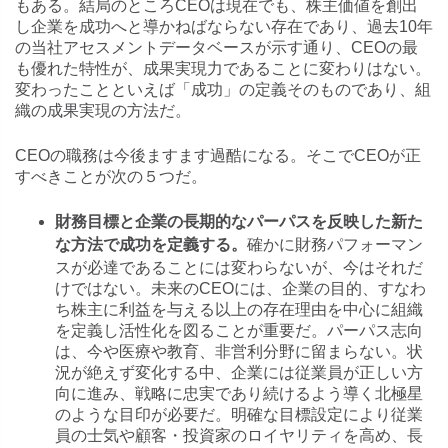
もある。結局のところCEOは現在でも、株主価値を創出
し企業を成功へと導かねばならない存在であり、過去10年
の当社アセスメントデータベースが示す通り、CEOの最
も優れた特性が、成果実現力であることに変わりはない。
変わったことといえば「成功」の定義そのものであり、組
織の成果実現の方法だ。
CEOの職務は今後ますます過酷になる。そこでCEOが正
すべきことが次の５つだ。
財務目標と企業の長期的なパーパスを反映した新た
確かに財務パフォーマン
な方法で成功を定義する。
スが必達であることには変わらないが、今はそれだ
けではない。未来のCEOには、企業の目的、すなわ
ち株主に利益を与える以上の存在理由を中心に組織
を定義し活性化を図ることが重要だ。パーパス志向
は、今や医療や教育、非営利分野に留まらない。状
況が絶えず変化する中、企業には従業員が正しい方
向に進み、戦略に忠実であり続けるよう導く北極星
のような目印が必要だ。明確な目標設定により従業
員の士気や顧客・投資家のロイヤリティを高め、長