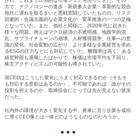
され、これまで圧倒的な市場シェアを誇ってきた。その一
方で、テクノロジーの進歩・新規参入企業・革新的な競合
他社に遅れを取るまいと悪戦苦闘していたものの、リスク
回避的・合議主義的な企業文化が、変革推進の一つの足枷
となっていた。また、他社と同様に、2020年代に起きた
様々な問題、例えばマクロ経済の不透明感、地政学的混
乱、サプライチェーンの崩壊、人材獲得競争、仕事への意
識の変化、社会変動の広がり、より多様な企業経営を求め
るESGの圧力などにも対応していた。離職率は高く、ある
経営幹部も退職したばかりで、株価は市場平均を下回り、
株主アクティビズムの可能性も噂されていた。
現CEOはこうした変化にうまく対応できるのか（そもそ
も対応する意欲はあるのか）、不可能であれば、誰がその
役割を担えるのか、取締役会にとっては先が見えない状況
だった。
社内外の環境が大きく変化する中、将来に亘り企業を成功
に導くCEO像とは一体どのようなものなのだろうか。
• • •