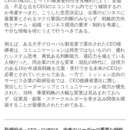
CEOの成功にとっての最重要特性を見極めた上で、妥協
点・不足な点をCEOのエコシステム内でどう補填するの
か考慮すべきだ。こうした意思決定は、企業のビジネスに
最重要とされるマクロ要因の判断のみならず、戦略的方向
性とチーム・組織・ビジネス環境の要求・制約を考慮し、
十分な情報を得たうえで行うべきである。
例えば、ある大手グローバル製造業で選出されたCEO後
継者は、コミュニケーションは得意ではないものの、優れ
たシステム思考、勇気ある判断能力、適応力を備えている
人物だった。同企業の大きな変革・混乱の時代に、説得力
のある10か年成長戦略を立案・実行できる未来のCEOが
必要とされていたからである。一方で、ミッション志向の
サービス企業の取締役会では、CEO後継者選出に際し、
突出したリーダーシップとコミュニケーション能力が優先
された。当時、事業戦略の大幅な変更は見込まれておら
ず、従業員・顧客・ステークホルダーを巻き込み関係を構
築することが最優先されたためである。