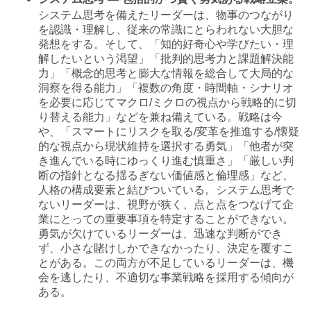
システム思考 — 包括的かつ賢く勇気ある戦略立案。
システム思考を備えたリーダーは、物事のつながり
を認識・理解し、従来の常識にとらわれない大胆な
発想をする。そして、「知的好奇心や学びたい・理
解したいという渇望」「批判的思考力と課題解決能
力」「概念的思考と膨大な情報を総合して大局的な
洞察を得る能力」「複数の角度・時間軸・シナリオ
を必要に応じてマクロ/ミクロの視点から戦略的に切
り替える能力」などを兼ね備えている。戦略は今
や、「スマートにリスクを取る/変革を推進する/懐疑
的な視点から現状維持を選択する勇気」「他者が突
き進んでいる時にゆっくり進む慎重さ」「厳しい判
断の指針となる揺るぎない価値感と倫理感」など、
人格の構成要素と結びついている。システム思考で
ないリーダーは、視野が狭く、点と点をつなげて企
業にとっての重要事項を特定することができない。
勇気が欠けているリーダーは、迅速な判断ができ
ず、小さな賭けしかできなかったり、決定を覆すこ
とがある。この両方が不足しているリーダーは、機
会を逃したり、不適切な事業戦略を採用する傾向が
ある。