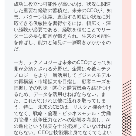
成功に役立つ可能性が高いのは、状況に関連
した重要な経験の蓄積だ。未来のCEOが、知
恵、パターン認識、直面する幅広い状況に対
応できる俊敏性を習得するには、幅広く・深
い経験が必要である。経験を積むことでリー
ダーに必要な筋肉が鍛えられ、生来の可能性
を伸ばし、能力と知見に一層磨きがかかるの
だ。
一方、テクノロジーは未来のCEOにとって知
見が必須とされる分野だ。企業は今後もテク
ノロジーをより一層活用してビジネスモデル
の再構築・市場拡大を目指し、顧客ニーズを
把握しその興味・関心と購買機会を結びつけ
るため、データを活用せねばならない。ま
た、これがなければ他に遅れを取ってしま
う。特に、未来のCEOは、リスクと機会だけ
でなく、戦略・倫理・ビジネスモデル・労働
力管理・競争圧力などへの影響を考慮し、AI
の進化という現実を十分把握していなければ
ならない。CEOは技術畑出身でなくてもよい