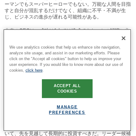
ーマンでもスーパーヒーローでもない。万能な人間を目指
すと自分が混乱するだけでなく、組織に不平・不満が生
じ、ビジネスの進歩が遅れる可能性がある。
未来のCEOは、成功は1人では達成できないとの認識に立
ち、エコシステム、すなわちチーム・取締役会・社外の専
門家の知見を活用してリスクと機会を予測し、対応する必
We use analytics cookies that help us enhance site navigation,
要がある。また、大量の情報を精査して優れた戦略を立案
analyze site usage, and assist in our marketing efforts. Please
（および実行）しながら、継続的に学習・適応していかね
click on the "Accept all cookies" button to help us improve your
ばならない。CEOは、他者に寄り添いながら謙虚に賢く
user experience. If you would like to know more about our use of
組織を牽引し、組織が変化にすばやく対応し継続的に成果
cookies,
click here
.
実現できる状況を作り上げるのだ。そして、状況に応じた
大胆なコミュニケーションスキルで幅広いステークホルダ
ACCEPT ALL
ーを巻き込むだけでなく、そのライフサイクルの中で起こ
COOKIES
る浮き沈みを乗り越えるレジリエンスをも備えている。
MANAGE
取締役会・CHRO、そして今日のCEOは、このような資
PREFERENCES
質を念頭に未来のCEOを育成しながら、優秀なトップ人
材のエコシステム強化にも目を向けなければならない。今
日のCEO・CHROは、あらゆる経営幹部の承継計画にお
いて、先を見越して長期的に投資すべきだ。リーダー候補