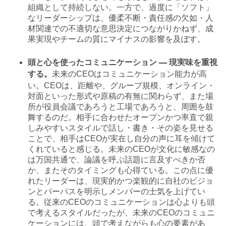
組織として持続しない。一方で、過度に「ソフト」
なリーダーシップは、優柔不断・責任感の欠如・人
材関連での不適切な意思決定につながりかねず、成
果実現やチームの質にマイナスの影響を及ぼす。
頭と心を使ったコミュニケーション — 現実味を重視
未来のCEOはコミュニケーション能力が高
する。
い。CEOは、距離や、グループ規模、オンライン・
対面といった形式や原稿の有無に関わらず、また場
所が役員会議であろうと工場であろうと、周囲を鼓
舞するのだ。相手に合わせたオープンかつ率直で親
しみやすいスタイルで話し・書き・その姿を見せる
ことで、相手はCEOが実在し自分の声に耳を傾けて
くれていると感じる。未来のCEOが文化に敏感なの
は万国共通で、論議を呼ぶ話題に言及すべきか否
か、またそのタイミングも心得ている。この点に優
れたリーダーは、現実的かつ楽観的に自社のビジョ
ンとパーパスを明示しメンバーの士気を上げてい
る。従来のCEOのコミュニケーションは心よりも頭
で考えるスタイルだったが、未来のCEOのコミュニ
ケーションには、頭で考えながらも心の要素があ