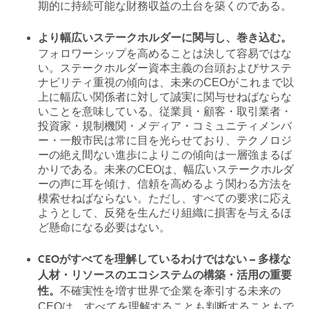
期的に持続可能な財務収益の土台を築くのである。
より幅広いステークホルダーに関与し、巻き込む。
フォロワーシップを高めることは決して容易ではな
い。ステークホルダー資本主義の台頭およびサステ
ナビリティ重視の傾向は、未来のCEOがこれまで以
上に幅広い関係者に対して誠実に関与せねばならな
いことを意味している。従業員・顧客・取引業者・
投資家・規制機関・メディア・コミュニティメンバ
ー・一般市民は常に目を光らせており、テクノロジ
ーの絶え間ない進歩によりこの傾向は一層強まるば
かりである。未来のCEOは、幅広いステークホルダ
ーの声に耳を傾け、信頼を高めるよう関わる方法を
模索せねばならない。ただし、すべての要求に応え
ようとして、反発を生んだり組織に損害を与えるほ
ど懸命になる必要はない。
CEOがすべてを理解しているわけではない – 多様な
人材・リソースのエコシステムの構築・活用の重要
不確実性を増す世界で企業を牽引する未来の
性。
CEOは、すべてを理解することも判断することもで