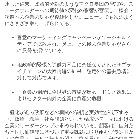
速した結果、政治的分断のようなマクロ要因の増加や、ス
テークホルダーへの期待値の変化の影響が蓄積し、機会・
課題への企業の対応が複雑化した。ニュースでも次のよう
にさまざま取り上げられてる。
善意のマーケティングキャンペーンがソーシャルメ
ディアで拡散され、炎上。その後の企業対応がさら
に反発を招いている。
地政学的緊張と労働力不足に余儀なくされたサプラ
イチェーンの大幅再編の結果、想定外の需要急増に
対して対応できず。
一企業の倒産に全世界の市場が反応。ドミノ効果に
よりセクター内外の企業に倒産の危機。
二極化が進み政府などの機関の信頼と実効性が低下する
中、政治・環境・社会問題といった幅広いテーマにおける
企業のリーダーシップが求められている。顧客は、自分た
ちと同じ価値観に基づいて重要課題に取り組むブランドか
らの商品・サービス購入を望み、従業員は、自分の目的意