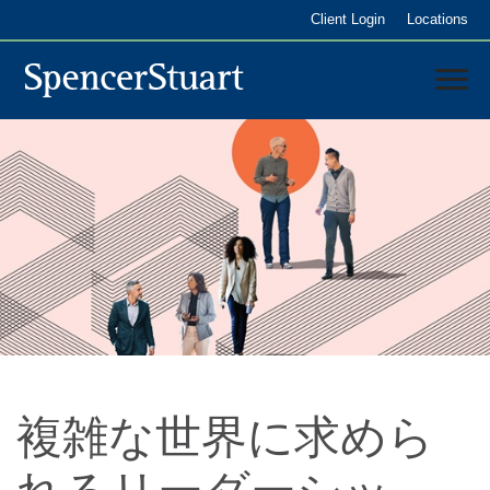
Skip
Client Login
Locations
to
Main
Content
日本
サービス内容
コンサルタント
複雑な世界に求めら