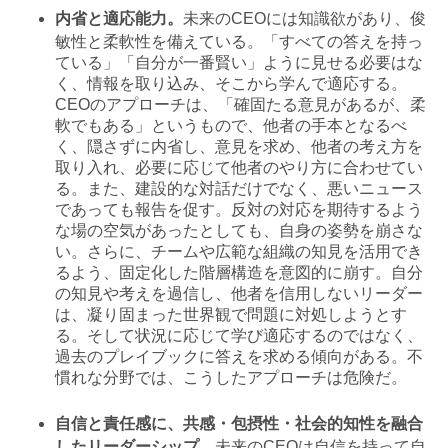
未来のCEOには知識欲があり、俊
内省と適応能力。
敏性と柔軟性を備えている。「すべての答えを持っ
ている」「自分が一番賢い」ように見せる必要はな
く、情報を取り込み、そこから学んで適応する。
CEOのアプローチは、「確固たる意見があるが、柔
軟でもある」というもので、他者の手本となるべ
く、隠さずに内省し、意見を求め、他者の考え方を
取り入れ、必要に応じて他者のやり方に合わせてい
る。また、建設的な対話だけでなく、悪いニュース
であっても報告を促す。反対の対応を期待するよう
な場の空気があったとしても、自身の姿勢を崩さな
い。さらに、チームや広範な組織の知見を活用でき
るよう、固定化した階層構造を意図的に崩す。自分
の知見や考えを過信し、他者を信用しないリーダー
は、凝り固まった世界観で問題に対処しようとす
る。そして状況に応じて学び適応するのではなく、
過去のプレイブックに答えを求める傾向がある。不
慣れな分野では、こうしたアプローチは危険だ。
自信と責任感に、共感・包摂性・社会的知性を融合
未来のCEOは自信を持って自