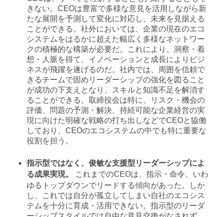
きない。CEOは豊富で多様な意見を活用しながら新
たな展開を予測して変化に対応し、未来を見据える
ことができる。社外においては、企業の現在のエコ
システムをはるかに超えた幅広く多様なネットワー
クの積極的な構築が必要だ。これにより、洞察・着
想・人脈を得て、イノベーションと成長によりビジ
ネスが飛躍を遂げるのだ。社内では、周囲を信頼で
きるチームで固めリーダーシップの強化を図ること
が成功の下支えとなり、スキルと知識不足を解消す
ることができる。取締役会は特に、リスク・機会の
評価、問題の予測・解決、持続可能な企業経営の実
現に向けた明確な戦略の打ち出しなどでCEOと協働
しており、CEOのエコシステムの中でも特に重要な
役割を担う。
指示型ではなく、俊敏な支援型リーダーシップによ
これまでのCEOは、指示・命令、いわ
る成果実現。
ゆるトップダウンでリードする傾向があった。しか
し、これでは自分が孤立してしまい自社のエコシス
テムを十分に育成・活用できない。指示型のリーダ
ーシップスタイルでは自由な意見交換がなされず、