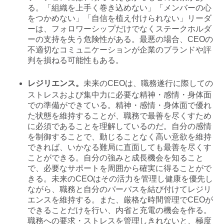
る。「組織を上手く巻き込めない」「メンバーの心
をつかめない」「自信を植え付けられない」リーダ
ーは、フォロワーシップだけでなくステークホルダ
ーの支持を失う危険性がある。最悪の場合、CEOの
不適切なコミュニケーションが企業のブランドや評
判を損ねる可能性もある。
未来のCEOは、職務遂行に際しての
レジリエンス。
ストレスおよび集中力に必要な精神・感情・身体面
での準備ができている。精神・感情・身体面で優れ
た状態を維持することが、職務で最善を尽くすため
に必須であることを理解しているのだ。自分の感情
を制御することで、動じることなく高い意欲を維持
できれば、いかなる難局に直面しても最善を尽くす
ことができる。自分の強みと成長機会を知ること
で、必要なサポートを周囲から確実に得ることがで
きる。未来のCEOはその活力を管理し健康を優先し
ながら、職務と自分のパーパスを結び付けてレジリ
エンスを維持する。また、厳格な時間管理でCEOが
できることだけを行い、内省と充電の機会を作る。
職務への要求・ストレスを管理しきれないと、極度