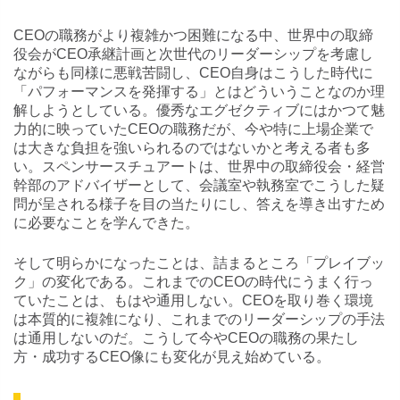
CEOの職務がより複雑かつ困難になる中、世界中の取締
役会がCEO承継計画と次世代のリーダーシップを考慮し
ながらも同様に悪戦苦闘し、CEO自身はこうした時代に
「パフォーマンスを発揮する」とはどういうことなのか理
解しようとしている。優秀なエグゼクティブにはかつて魅
力的に映っていたCEOの職務だが、今や特に上場企業で
は大きな負担を強いられるのではないかと考える者も多
い。スペンサースチュアートは、世界中の取締役会・経営
幹部のアドバイザーとして、会議室や執務室でこうした疑
問が呈される様子を目の当たりにし、答えを導き出すため
に必要なことを学んできた。
そして明らかになったことは、詰まるところ「プレイブッ
ク」の変化である。これまでのCEOの時代にうまく行っ
ていたことは、もはや通用しない。CEOを取り巻く環境
は本質的に複雑になり、これまでのリーダーシップの手法
は通用しないのだ。こうして今やCEOの職務の果たし
方・成功するCEO像にも変化が見え始めている。