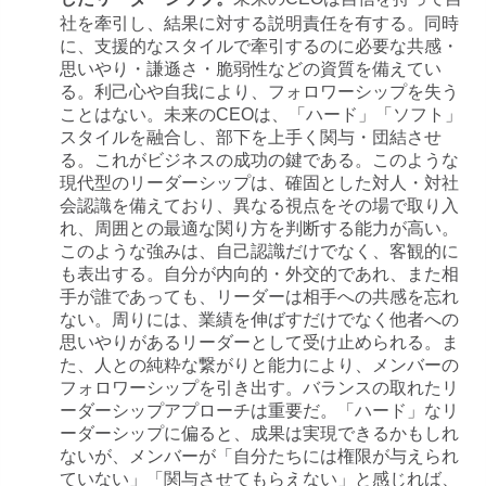
したリーダーシップ。
社を牽引し、結果に対する説明責任を有する。同時
に、支援的なスタイルで牽引するのに必要な共感・
思いやり・謙遜さ・脆弱性などの資質を備えてい
る。利己心や自我により、フォロワーシップを失う
ことはない。未来のCEOは、「ハード」「ソフト」
スタイルを融合し、部下を上手く関与・団結させ
る。これがビジネスの成功の鍵である。このような
現代型のリーダーシップは、確固とした対人・対社
会認識を備えており、異なる視点をその場で取り入
れ、周囲との最適な関り方を判断する能力が高い。
このような強みは、自己認識だけでなく、客観的に
も表出する。自分が内向的・外交的であれ、また相
手が誰であっても、リーダーは相手への共感を忘れ
ない。周りには、業績を伸ばすだけでなく他者への
思いやりがあるリーダーとして受け止められる。ま
た、人との純粋な繋がりと能力により、メンバーの
フォロワーシップを引き出す。バランスの取れたリ
ーダーシップアプローチは重要だ。「ハード」なリ
ーダーシップに偏ると、成果は実現できるかもしれ
ないが、メンバーが「自分たちには権限が与えられ
ていない」「関与させてもらえない」と感じれば、